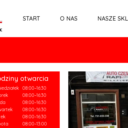
START
O NAS
NASZE SKL
dziny otwarcia
iedziałek
08:00–16:30
orek
08:00–16:30
oda
08:00–16:30
wartek
08:00–16:30
tek
08:00–16:30
bota
08:00–13:00