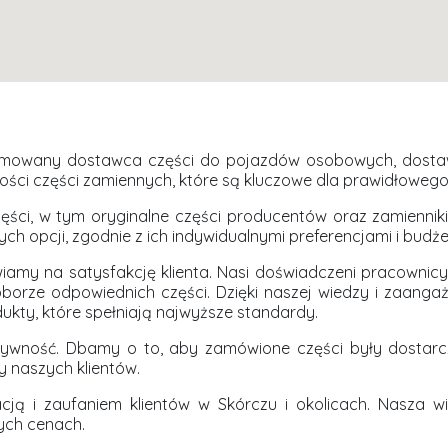
nomowany dostawca części do pojazdów osobowych, dostawcz
akości części zamiennych, które są kluczowe dla prawidłowe
ęści, w tym oryginalne części producentów oraz zamiennik
ch opcji, zgodnie z ich indywidualnymi preferencjami i budż
iamy na satysfakcję klienta. Nasi doświadczeni pracownic
orze odpowiednich części. Dzięki naszej wiedzy i zaang
ukty, które spełniają najwyższe standardy.
ktywność. Dbamy o to, aby zamówione części były dostarc
y naszych klientów.
acją i zaufaniem klientów w Skórczu i okolicach. Nasza 
wych cenach.