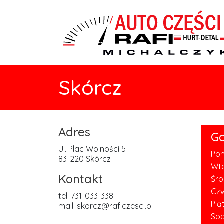
Skórcz
Adres
Go
Ul. Plac Wolności 5
Pon
83-220 Skórcz
Wt
Kontakt
Śr
Cz
tel. 731-033-338
Pią
mail: skorcz@raficzesci.pl
So