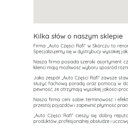
Kilka słów o naszym sklepie
Firma „Auto Części Rafi” w Skórczu to re
Specjalizujemy się w dystrybucji wysokiej j
Nasza firma posiada szeroki asortyment cz
klienci mają możliwość wyboru spośród różny
Jako zespół „Auto Części Rafi” zawsze staw
służyć fachową poradą oraz pomocą w dob
pewność, że otrzymają wysokiej jakości prod
Nasza firma ceni sobie terminowość i efe
przestój pojazdów i zapewnić płynność prac
„Auto Części Rafi” cieszy się dobrą reput
produktów, profesjonalnej obsłudze i uczci