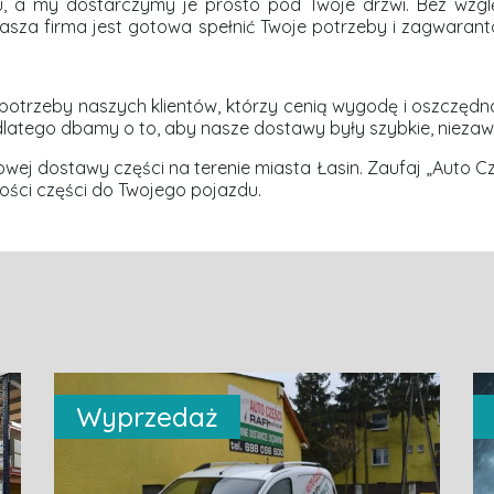
, a my dostarczymy je prosto pod Twoje drzwi. Bez wzg
sza firma jest gotowa spełnić Twoje potrzeby i zagwaranto
rzeby naszych klientów, którzy cenią wygodę i oszczędno
, dlatego dbamy o to, aby nasze dostawy były szybkie, niezaw
j dostawy części na terenie miasta Łasin. Zaufaj „Auto Częśc
ości części do Twojego pojazdu.
Wyprzedaż