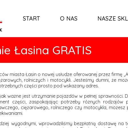
START
O NAS
NASZE SKL
ie Łasina GRATIS
 miasta Łasin o nowej usłudze oferowanej przez firmę „Au
żarowych, rolniczych i motocykli. Jesteśmy dumni, że mo
trzebnych części prosto pod wskazany adres.
jak ważne jest utrzymanie pojazdów w pełnej sprawności. 
ent części, zaspokajając potrzeby różnych rodzajów p
czego, ciężarowego, rolniczego czy motocykla, możesz po
ekiwaniami.
rdziej wygodnymi, wprowadziliśmy bezpłatną dostawę na t